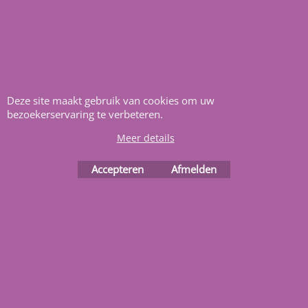
Rechthoek + brede
Rechthoek + brede
inloop trap 700 x 350
inloop trap 700 x 400
x 123
x 123
9,037.50
9,273.50
€
Incl. BTW
€
Incl. BTW
Deze site maakt gebruik van cookies om uw
bezoekerservaring te verbeteren.
Zelfbouw Pakket
Zelfbouw Pakket
Meer details
Accepteren
Afmelden
Rechthoek + brede
Rechthoek + brede
inloop trap 800 x 400
inloop trap 850 x 400
x 123
x 123
9,319.00
9,466.00
€
Incl. BTW
€
Incl. BTW
Zelfbouw Pakket
Zelfbouw Pakket