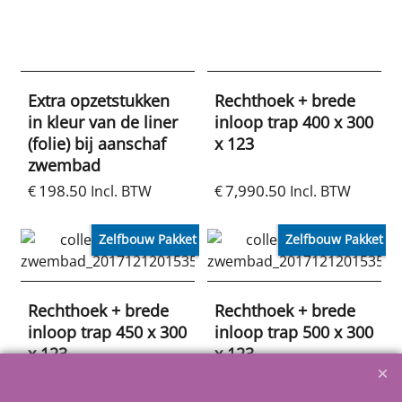
Extra opzetstukken
Rechthoek + brede
in kleur van de liner
inloop trap 400 x 300
(folie) bij aanschaf
x 123
zwembad
198.50
7,990.50
€
Incl. BTW
€
Incl. BTW
Zelfbouw Pakket
Zelfbouw Pakket
Rechthoek + brede
Rechthoek + brede
inloop trap 450 x 300
inloop trap 500 x 300
x 123
x 123
8,125.00
8,258.50
€
Incl. BTW
€
Incl. BTW