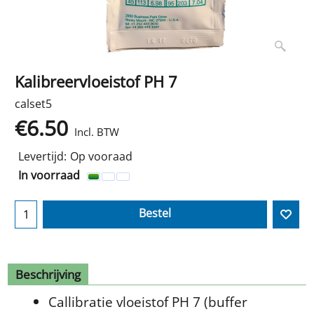
Kalibreervloeistof PH 7
calset5
€
6.50
Incl. BTW
Levertijd:
Op vooraad
In voorraad
Bestel
Beschrijving
Callibratie vloeistof PH 7 (buffer