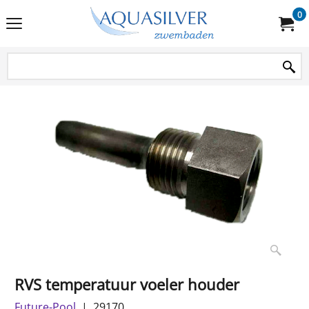
0
RVS temperatuur voeler houder
Future-Pool
29170