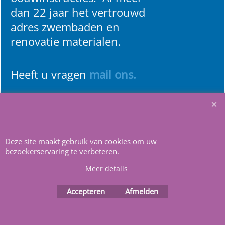
dan 22 jaar het vertrouwd
adres zwembaden en
renovatie materialen.
Heeft u vragen
m
ail ons
.
Deze site maakt gebruik van cookies om uw
bezoekerservaring te verbeteren.
Webwinkel gemaakt met
ShopFactory webwinkel
software.
Meer details
Accepteren
Afmelden