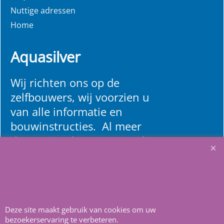
Liner reparatie setje
Nuttige adressen
1 tube lijm met transparante folie 10 x 10 cm
Home
Klik hier
Aquasilver
Wij richten ons op de
zelfbouwers, wij voorzien u
van alle informatie en
bouwinstructies. Al meer
dan 22 jaar het vertrouwd
adres zwembaden en
renovatie materialen.
Heeft u vragen
m
ail ons
.
Deze site maakt gebruik van cookies om uw
bezoekerservaring te verbeteren.