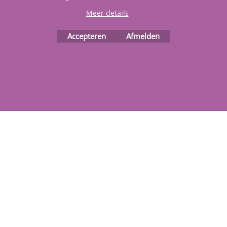
Meer details
Accepteren
Afmelden
Koop nu
Webwinkel gemaakt met
ShopFactory webwinkel
software.