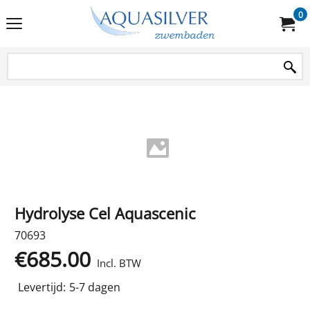
0
Hydrolyse Cel Aquascenic
70693
€
685.00
Incl. BTW
Levertijd:
5-7 dagen